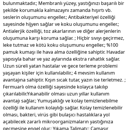
bulunmaktadır.; Membranlı yüzey, yastığınızı başarılı bir
şekilde korumakla kalmazaynı zamanda hışırtı vb.
seslerin oluşumunu engeller.; Antibakteriyel özelliği
sayesinde hijyen sağlar ve koku oluşumunu engeller.;
Antialerjik özelliği, toz akarlarının ve diğer alerjenlerin
oluşumuna karşı koruma sağlar. ; Hiçbir sıvıyı geçirmez,
leke tutmaz ve kötü koku oluşumunu engeller.; %100
pamuk kumaşı ile hava alma özelliğine sahiptir. Havadar
yapısıyla bahar ve yaz aylarında ekstra rahatlık sağlar.
Uzun süreli yatan hastalar ve gece terleme problemi
yaşayan kişiler için kullanılabilir.; 4 mevsim kullanım
avantajına sahiptir. Kışın sıcak tutar, yazın ise terletmez. ;
Fermuarlı olma özelliği sayesinde kolayca takılıp
çıkarılabilir.Yıkanabilir olması uzun yıllar kullanım
avantajı sağlar.; Yumuşaklığı ve kolay temizlenebilme
özelliği ile kullanım kolaylığı sağlar. Kolay temizlenebilir
olması, bakteri, virüs gibi bulaşıcı hastalıklara yol
açabilecek zararlı mikroorganizmaların yastığınıza
geçmesine engel olur.; Yıkama Talimatı:; Çamaşır