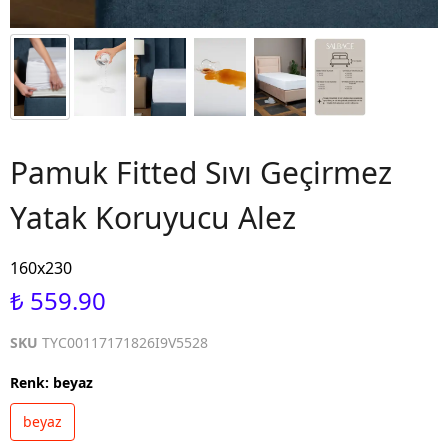
Pamuk Fitted Sıvı Geçirmez
Yatak Koruyucu Alez
160x230
₺ 559.90
SKU
TYC00117171826I9V5528
Renk
:
beyaz
beyaz